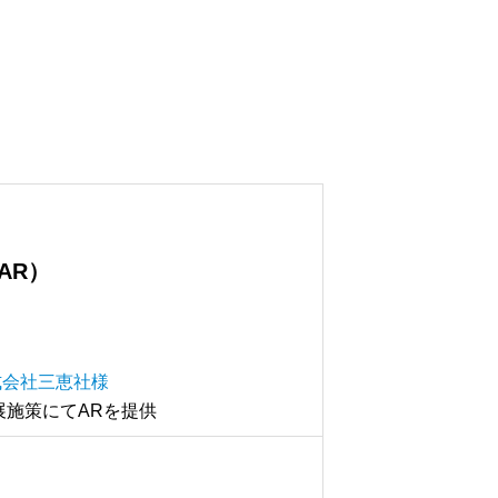
AR）
式会社三恵社様
展施策にてARを提供